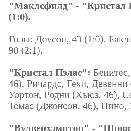
"Маклсфилд" - "Кристал П
(1:0).
Голы: Доусон, 43 (1:0). Бакли
90 (2:1).
"Кристал Пэлас":
Бенитес,
46), Ричардс, Гехи, Девенни 
Уортон, Родни (Хьюз, 46), С
Томас (Джонсон, 46), Пино, 
"Вулверхэмптон" - "Шрюсбе