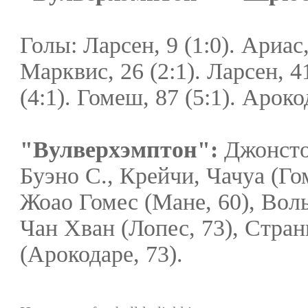
Голы: Ларсен, 9 (1:0). Ариас,
Марквис, 26 (2:1). Ларсен, 41
(4:1). Гомеш, 87 (5:1). Ароко
"Вулверхэмптон":
Джонсто
Буэно С., Крейчи, Чачуа (Го
Жоао Гомес (Мане, 60), Вол
Чан Хван (Лопес, 73), Стра
(Арокодаре, 73).