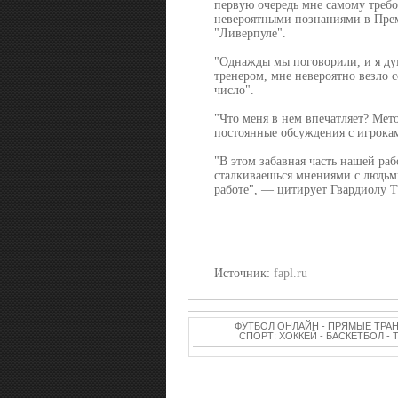
первую очередь мне самому требо
невероятными познаниями в Прем
"Ливерпуле".
"Однажды мы поговорили, и я дум
тренером, мне невероятно везло
число".
"Что меня в нем впечатляет? Мет
постоянные обсуждения с игрока
"В этом забавная часть нашей раб
сталкиваешься мнениями с людьми
работе", — цитирует Гвардиолу Th
Источник:
fapl.ru
ФУТБОЛ ОНЛАЙН - ПРЯМЫЕ ТРА
СПОРТ: ХОККЕЙ - БАСКЕТБОЛ -