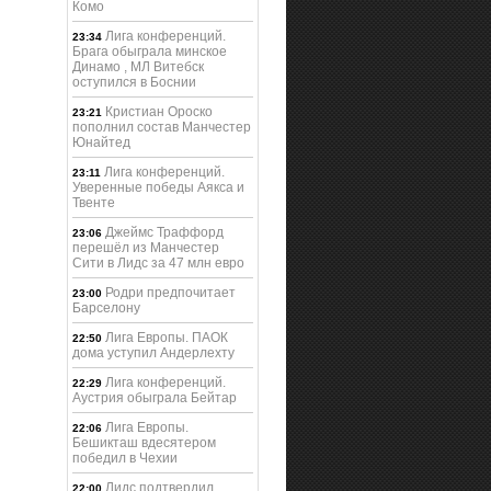
Комо
Лига кoнференций.
23:34
Брага обыграла минское
Динамо , МЛ Витебск
оступился в Боснии
Кристиан Ороско
23:21
пополнил состав Манчестер
Юнайтед
Лига кoнференций.
23:11
Уверенные победы Аякса и
Твенте
Джеймс Траффорд
23:06
перешёл из Манчестер
Сити в Лидс за 47 млн евро
Родри предпочитает
23:00
Барселону
Лига Европы. ПАОК
22:50
дома уступил Андерлехту
Лига конференций.
22:29
Аустрия обыграла Бейтар
Лига Европы.
22:06
Бешикташ вдесятером
победил в Чехии
Лидс подтвердил
22:00