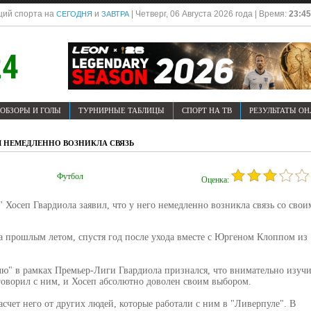
ций спорта на
и
| Четверг, 06 Августа 2026 года | Время:
23:45
СЕГОДНЯ
ЗАВТРА
ОБЗОРЫ И ГОЛЫ
ТУРНИРНЫЕ ТАБЛИЦЫ
СПОРТ НА ТВ
РЕЗУЛЬТАТЫ О
М НЕМЕДЛЕННО ВОЗНИКЛА СВЯЗЬ
Футбол
Оценка:
 Хосеп Гвардиола заявил, что у него немедленно возникла связь со свои
а прошлым летом, спустя год после ухода вместе с Юргеном Клоппом из
лю" в рамках Премьер-Лиги Гвардиола признался, что внимательно изуч
говорил с ним, и Хосеп абсолютно доволен своим выбором.
чет него от других людей, которые работали с ним в "Ливерпуле". В