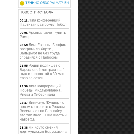
ТЕННИС ОБЗОРЫ МАТЧЕЙ
НОВОСТИ ФУТБОЛА
Лига кoнференций.
00:11
Партизан разгромил Тобол
Арсенал хочет купить
00:06
Ромеро
Лига Европы. Бенфика
23:59
разгромила Хартс ,
Зальцбург не без труда
справился с Пафосом
Родри подпишет с
23:55
Барселоной контракт на 4
года с зарплатой в 30 млн
евро за сезон
Лига кoнференций.
23:50
Победы Мидтьюлланна ,
Риеки и Хиберниана
Винисиус Жуниор - о
23:47
новом контракте с Реалом -
Восемь лет на Бернабеу -
это так мало... Ещё шесть и
навсегда
Ян Коуто сменил
23:38
дортмундскую Боруссию на