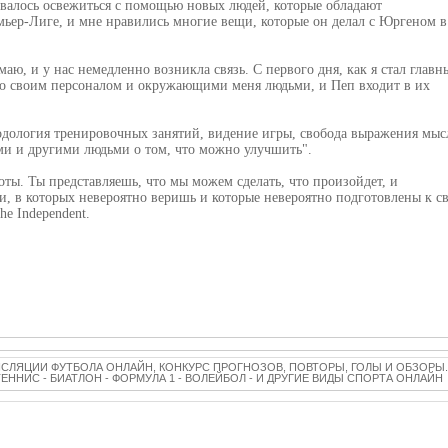
валось освежиться с помощью новых людей, которые обладают
ьер-Лиге, и мне нравились многие вещи, которые он делал с Юргеном в
аю, и у нас немедленно возникла связь. С первого дня, как я стал главн
 со своим персоналом и окружающими меня людьми, и Пеп входит в их
одология тренировочных занятий, видение игры, свобода выражения мыс
ми и другими людьми о том, что можно улучшить".
оты. Ты представляешь, что мы можем сделать, что произойдет, и
, в которых невероятно веришь и которые невероятно подготовлены к с
e Independent.
НСЛЯЦИИ ФУТБОЛА ОНЛАЙН, КОНКУРС ПРОГНОЗОВ, ПОВТОРЫ, ГОЛЫ И ОБЗОРЫ.
 ТЕННИС - БИАТЛОН - ФОРМУЛА 1 - ВОЛЕЙБОЛ - И ДРУГИЕ ВИДЫ СПОРТА ОНЛАЙН