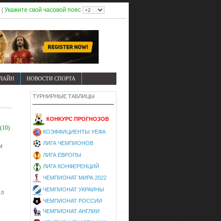
|
Укажите свой часовой пояс
НЛАЙН
НОВОСТИ СПОРТА
ТУРНИРНЫЕ ТАБЛИЦЫ
КОНКУРС ПРОГНОЗОВ
(10)
КОЭФФИЦИЕНТЫ УЕФА
ЛИГА ЧЕМПИОНОВ
м
ЛИГА ЕВРОПЫ
ЛИГА КОНФЕРЕНЦИЙ
ЧЕМПИОНАТ МИРА 2022
ЧЕМПИОНАТ УКРАИНЫ
ил
ЧЕМПИОНАТ РОССИИ
ЧЕМПИОНАТ АНГЛИИ