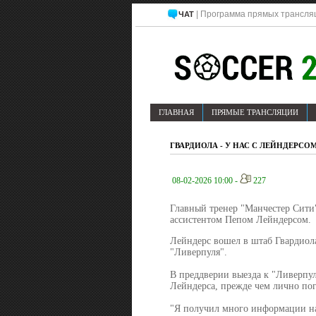
| Программа прямых трансля
ЧАТ
ГЛАВНАЯ
ПРЯМЫЕ ТРАНСЛЯЦИИ
ГВАРДИОЛА - У НАС С ЛЕЙНДЕРСО
08-02-2026 10:00 -
227
Главный тренер "Манчестер Сити"
ассистентом Пепом Лейндерсом.
Лейндерс вошел в штаб Гвардиол
"Ливерпуля".
В преддверии выезда к "Ливерпу
Лейндерса, прежде чем лично по
"Я получил много информации нас