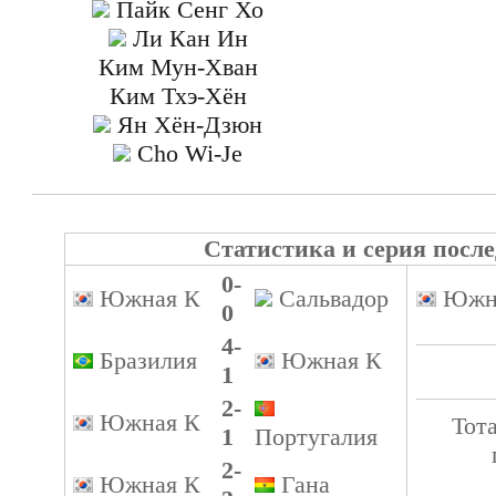
Пайк Сенг Хо
Ли Кан Ин
Ким Мун-Хван
Ким Тхэ-Хён
Ян Хён-Дзюн
Cho Wi-Je
Статистика и серия после
0-
Южная К
Сальвадор
Южн
0
4-
Бразилия
Южная К
1
2-
Южная К
Тот
1
Португалия
2-
Южная К
Гана