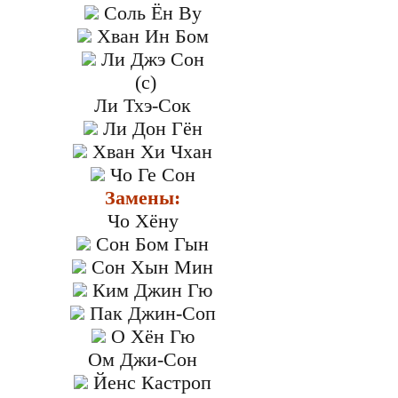
Соль Ён Ву
Хван Ин Бом
Ли Джэ Сон
(c)
Ли Тхэ-Сок
Ли Дон Гён
Хван Хи Чхан
Чо Ге Сон
Замены:
Чо Хёну
Сон Бом Гын
Сон Хын Мин
Ким Джин Гю
Пак Джин-Соп
О Хён Гю
Ом Джи-Сон
Йенс Кастроп