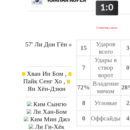
ЮЖНАЯ КОРЕЯ
1:0
Статистика матча
Ударов
57' Ли Дон Гён
15
3
всего
Удары в
7
створ
0
Хван Ин Бом ,
ворот
Пайк Сенг Хо ,
Владение
72%
28
Ян Хён-Дзюн
мячом
8
Угловые
2
Ким Сынгю
Ли Хан-Бом
0
Оффсайды
4
Ким Мин Джэ
Ли Ги-Хёк