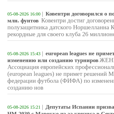
|
Ковентри договорился о п
05-08-2026 16:00
Ковентри достиг договорен
млн. фунтов
полузащитника датского Норшелланна К
рекордные для своего клуба 26 миллион
|
european leagues не при
05-08-2026 15:43
ЖЕНЕ
изменению или созданию турниров
Ассоциация европейских профессионал
(european leagues) не примет решений
федерации футбола (ФИФА) по измене
созданию нов
|
Депутаты Испании призва
05-08-2026 15:21
ЧМ-2030 с Марокко из-за кризиса в Сеут