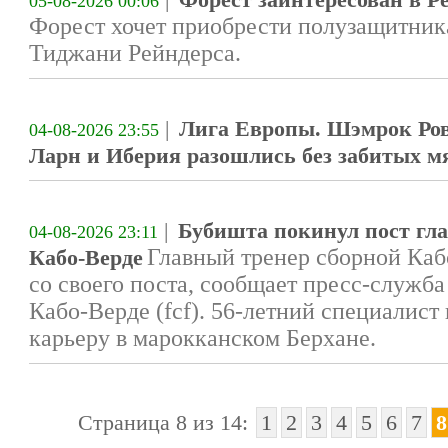
05-08-2026 00:06
Форест хочет приобрести полузащитник
Тиджани Рейндерса.
|
Лига Европы. Шэмрок Ров
04-08-2026 23:55
Ларн и Иберия разошлись без забитых м
|
Бубишта покинул пост гла
04-08-2026 23:11
Главный тренер сборной Ка
Кабо-Верде
со своего поста, сообщает пресс-служб
Кабо-Верде (fcf). 56-летний специалис
карьеру в марокканском Берхане.
Страница 8 из 14:
1
2
3
4
5
6
7
8