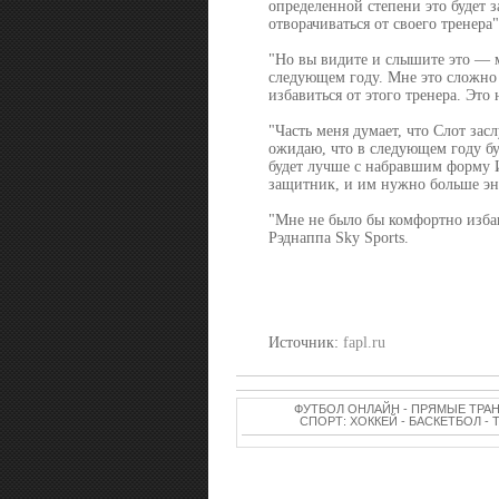
определенной степени это будет з
отворачиваться от своего тренера"
"Но вы видите и слышите это — м
следующем году. Мне это сложно 
избавиться от этого тренера. Это 
"Часть меня думает, что Слот за
ожидаю, что в следующем году бу
будет лучше с набравшим форму 
защитник, и им нужно больше эн
"Мне не было бы комфортно избав
Рэднаппа Sky Sports.
Источник:
fapl.ru
ФУТБОЛ ОНЛАЙН - ПРЯМЫЕ ТРА
СПОРТ: ХОККЕЙ - БАСКЕТБОЛ -