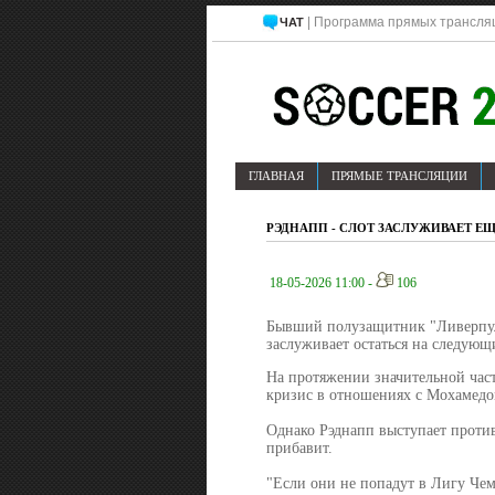
| Программа прямых трансля
ЧАТ
ГЛАВНАЯ
ПРЯМЫЕ ТРАНСЛЯЦИИ
РЭДНАПП - СЛОТ ЗАСЛУЖИВАЕТ Е
18-05-2026 11:00 -
106
Бывший полузащитник "Ливерпуля
заслуживает остаться на следующ
На протяжении значительной част
кризис в отношениях с Мохамедо
Однако Рэднапп выступает против
прибавит.
"Если они не попадут в Лигу Че