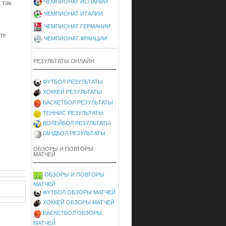
ЧЕМПИОНАТ ИСПАНИИ
 так
ЧЕМПИОНАТ ИТАЛИИ
ЧЕМПИОНАТ ГЕРМАНИИ
те
ЧЕМПИОНАТ ФРАНЦИИ
РЕЗУЛЬТАТЫ ОНЛАЙН
"
ФУТБОЛ РЕЗУЛЬТАТЫ
ХОККЕЙ РЕЗУЛЬТАТЫ
БАСКЕТБОЛ РЕЗУЛЬТАТЫ
ТЕННИС РЕЗУЛЬТАТЫ
ВОЛЕЙБОЛ РЕЗУЛЬТАТЫ
ГАНДБОЛ РЕЗУЛЬТАТЫ
ОБЗОРЫ И ПОВТОРЫ
МАТЧЕЙ
ОБЗОРЫ И ПОВТОРЫ
МАТЧЕЙ
ФУТБОЛ ОБЗОРЫ МАТЧЕЙ
ХОККЕЙ ОБЗОРЫ МАТЧЕЙ
БАСКЕТБОЛ ОБЗОРЫ
МАТЧЕЙ