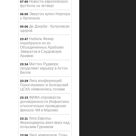
Новости европейского
07:00
футбола за четверг
Эвертон купил Нергора
06:00
у Арсенала
Де Дзерби - Кулусевски
00:06
здоров
Набиль Фекир
23:47
перебрался из из
Объединённых Арабских
Эмиратов в Саудовскую
Аравию
Маттео Руджери
23:34
продолжит карьеру в Астон
Вилле
Лига конференций.
23:29
Панатинаикос и болгарский
ЦСКА обменялись голами
ФИФА опровергла
23:15
договоренности Инфантино
относительно проведения
финала ЧМ в Марокко
Лига Европы.
23:11
Ференцварош взял верх над
польским Гурником
Лига чемпионов. Голы
23:06