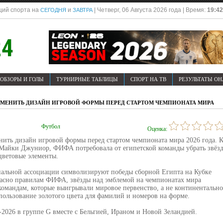
ций спорта на
и
| Четверг, 06 Августа 2026 года | Время:
19:42
СЕГОДНЯ
ЗАВТРА
ОБЗОРЫ И ГОЛЫ
ТУРНИРНЫЕ ТАБЛИЦЫ
СПОРТ НА ТВ
РЕЗУЛЬТАТЫ О
МЕНИТЬ ДИЗАЙН ИГРОВОЙ ФОРМЫ ПЕРЕД СТАРТОМ ЧЕМПИОНАТА МИРА
Футбол
Оценка:
ить дизайн игровой формы перед стартом чемпионата мира 2026 года. К
Майки Джуниор, ФИФА потребовала от египетской команды убрать звёз
цветовые элементы.
нальной ассоциации символизируют победы сборной Египта на Кубке
ласно правилам ФИФА, звёзды над эмблемой на чемпионатах мира
командам, которые выигрывали мировое первенство, а не континентально
ользование золотого цвета для фамилий и номеров на форме.
2026 в группе G вместе с Бельгией, Ираном и Новой Зеландией.