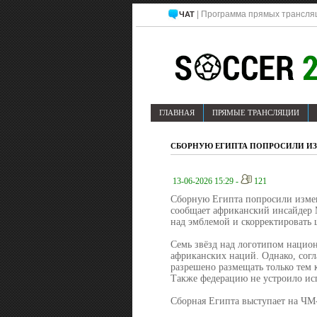
| Программа прямых трансля
ЧАТ
ГЛАВНАЯ
ПРЯМЫЕ ТРАНСЛЯЦИИ
СБОРНУЮ ЕГИПТА ПОПРОСИЛИ ИЗ
13-06-2026 15:29 -
121
Сборную Египта попросили измен
сообщает африканский инсайдер 
над эмблемой и скорректировать 
Семь звёзд над логотипом нацио
африканских наций. Однако, сог
разрешено размещать только тем 
Также федерацию не устроило исп
Сборная Египта выступает на ЧМ-