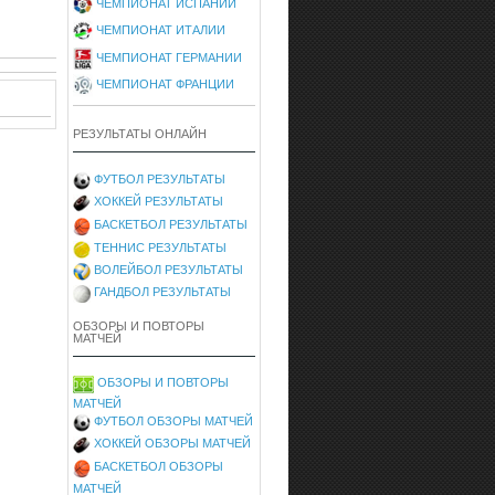
ЧЕМПИОНАТ ИСПАНИИ
ЧЕМПИОНАТ ИТАЛИИ
ЧЕМПИОНАТ ГЕРМАНИИ
ЧЕМПИОНАТ ФРАНЦИИ
РЕЗУЛЬТАТЫ ОНЛАЙН
ФУТБОЛ РЕЗУЛЬТАТЫ
ХОККЕЙ РЕЗУЛЬТАТЫ
БАСКЕТБОЛ РЕЗУЛЬТАТЫ
ТЕННИС РЕЗУЛЬТАТЫ
ВОЛЕЙБОЛ РЕЗУЛЬТАТЫ
ГАНДБОЛ РЕЗУЛЬТАТЫ
ОБЗОРЫ И ПОВТОРЫ
МАТЧЕЙ
ОБЗОРЫ И ПОВТОРЫ
МАТЧЕЙ
ФУТБОЛ ОБЗОРЫ МАТЧЕЙ
ХОККЕЙ ОБЗОРЫ МАТЧЕЙ
БАСКЕТБОЛ ОБЗОРЫ
МАТЧЕЙ