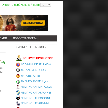
|
Укажите свой часовой пояс
НЛАЙН
НОВОСТИ СПОРТА
ТУРНИРНЫЕ ТАБЛИЦЫ
КОНКУРС ПРОГНОЗОВ
(0)
КОЭФФИЦИЕНТЫ УЕФА
ак
ЛИГА ЧЕМПИОНОВ
ды
ЛИГА ЕВРОПЫ
ЛИГА КОНФЕРЕНЦИЙ
ЧЕМПИОНАТ МИРА 2022
е.
ЧЕМПИОНАТ УКРАИНЫ
ЧЕМПИОНАТ РОССИИ
ЧЕМПИОНАТ АНГЛИИ