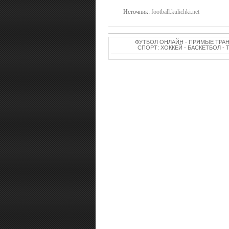
Источник:
football.kulichki.net
ФУТБОЛ ОНЛАЙН - ПРЯМЫЕ ТРА
СПОРТ: ХОККЕЙ - БАСКЕТБОЛ -