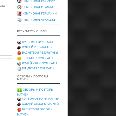
ЧЕМПИОНАТ ИСПАНИИ
ата
ЧЕМПИОНАТ ИТАЛИИ
ЧЕМПИОНАТ ГЕРМАНИИ
ЧЕМПИОНАТ ФРАНЦИИ
РЕЗУЛЬТАТЫ ОНЛАЙН
ФУТБОЛ РЕЗУЛЬТАТЫ
ХОККЕЙ РЕЗУЛЬТАТЫ
БАСКЕТБОЛ РЕЗУЛЬТАТЫ
ТЕННИС РЕЗУЛЬТАТЫ
ВОЛЕЙБОЛ РЕЗУЛЬТАТЫ
ГАНДБОЛ РЕЗУЛЬТАТЫ
ОБЗОРЫ И ПОВТОРЫ
МАТЧЕЙ
ОБЗОРЫ И ПОВТОРЫ
МАТЧЕЙ
ФУТБОЛ ОБЗОРЫ МАТЧЕЙ
ХОККЕЙ ОБЗОРЫ МАТЧЕЙ
БАСКЕТБОЛ ОБЗОРЫ
МАТЧЕЙ