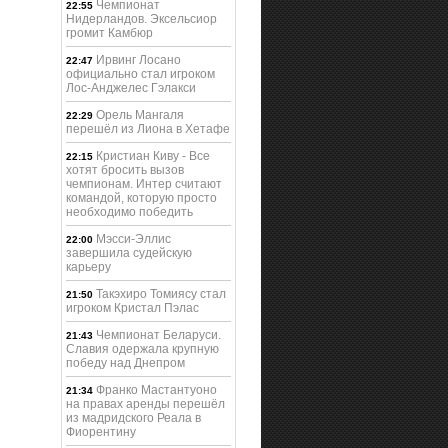
Чемпионат
22:55
Нидерландов. Эксельсиор
громит Камбюр
Ирвинг Лосано
22:47
официально стал игроком
Лос-Анджелес Гэлакси
Орель Мангаля
22:29
перешёл из Лиона в Хетафе
Кристиан Киву - Все
22:15
хотят бросить вызов
чемпионам. Интер считают
командой, которую просто
необходимо победить
Мэсси-Эллис
22:00
завершила судейскую
карьеру
Такэхиро Томиясу стал
21:50
игроком Кристал Пэлас
Чемпионат Беларуси.
21:43
Славия одержала крупную
победу над Днепром
Франко Мастантуоно
21:34
на правах аренды перешёл
из мадридского Реала в
Фиорентину