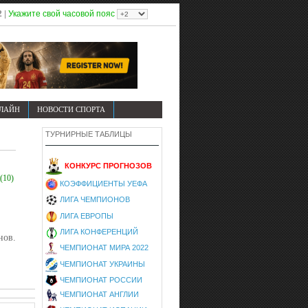
2
|
Укажите свой часовой пояс
НЛАЙН
НОВОСТИ СПОРТА
ТУРНИРНЫЕ ТАБЛИЦЫ
КОНКУРС ПРОГНОЗОВ
(10)
КОЭФФИЦИЕНТЫ УЕФА
ЛИГА ЧЕМПИОНОВ
ЛИГА ЕВРОПЫ
ЛИГА КОНФЕРЕНЦИЙ
нов.
ЧЕМПИОНАТ МИРА 2022
ЧЕМПИОНАТ УКРАИНЫ
ЧЕМПИОНАТ РОССИИ
ЧЕМПИОНАТ АНГЛИИ