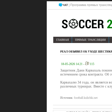
| Программа прямых трансляц
ЧАТ
ГЛАВНАЯ
ПРЯМЫЕ ТРАНСЛЯЦИИ
РЕАЛ ОБЪЯВИЛ ОБ УХОДЕ ШЕСТИК
18-05-2026 14:21 -
115
Защитник Дани Карвахаль покинет
истечением срока контракта. Об 
Карвахалю 34 года, он является 
различных турнирах. Вместе с кл
Источник:
football.kulichki.net