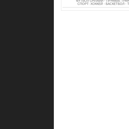
ФУТБОЛ ОНЛАЙН - ПРЯМЫЕ ТРА
СПОРТ: ХОККЕЙ - БАСКЕТБОЛ -