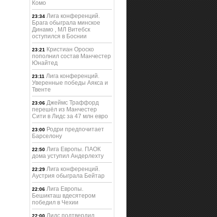
Комо
Лига кoнференций.
23:34
Брага обыграла минское
Динамо , МЛ Витебск
оступился в Боснии
Кристиан Ороско
23:21
пополнил состав Манчестер
Юнайтед
Лига кoнференций.
23:11
Уверенные победы Аякса и
Твенте
Джеймс Траффорд
23:06
перешёл из Манчестер
Сити в Лидс за 47 млн евро
Родри предпочитает
23:00
Барселону
Лига Европы. ПАОК
22:50
дома уступил Андерлехту
Лига конференций.
22:29
Аустрия обыграла Бейтар
Лига Европы.
22:06
Бешикташ вдесятером
победил в Чехии
Лидс подтвердил
22:00