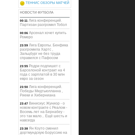
ТЕННИС ОБЗОРЫ МАТЧЕЙ
НОВОСТИ ФУТБОЛА
Лига кoнференций.
00:11
Партизан разгромил Тобол
Арсенал хочет купить
00:06
Ромеро
Лига Европы. Бенфика
23:59
разгромила Хартс ,
Зальцбург не без труда
справился с Пафосом
Родри подпишет с
23:55
Барселоной контракт на 4
года с зарплатой в 30 млн
евро за сезон
Лига кoнференций.
23:50
Победы Мидтьюлланна ,
Риеки и Хиберниана
Винисиус Жуниор - о
23:47
новом контракте с Реалом -
Восемь лет на Бернабеу -
это так мало... Ещё шесть и
навсегда
Ян Коуто сменил
23:38
дортмундскую Боруссию на