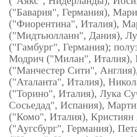
("Аякс", Нидерланды), Йос
("Бавария", Германия), Мар
("Фиорентина", Италия), М
("Мидтьюлланн", Дания), Л
("Гамбург", Германия); пол
Модрич ("Милан", Италия),
("Манчестер Сити", Англия
("Аталанта", Италия), Нико
("Торино", Италия), Лука Су
Сосьедад", Испания), Марти
("Комо", Италия), Кристиян
("Аугсбург", Германия), Пет