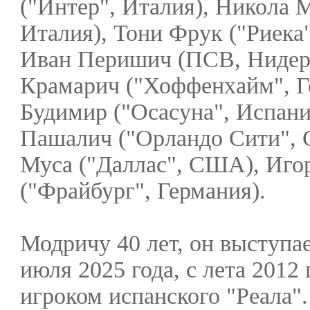
("Интер", Италия), Никола 
Италия), Тони Фрук ("Риека
Иван Перишич (ПСВ, Нидер
Крамарич ("Хоффенхайм", Г
Будимир ("Осасуна", Испани
Пашалич ("Орландо Сити",
Муса ("Даллас", США), Иго
("Фрайбург", Германия).
Модричу 40 лет, он выступае
июля 2025 года, с лета 2012 
игроком испанского "Реала".