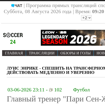
| Программа прямых трансляций сп
ЧАТ
Суббота, 08 Августа 2026 года | Время:
09:20
ГЛАВНАЯ
ТРАНСЛЯЦИИ
ОБЗОРЫ И ГОЛЫ
НОВ
ЛУИС ЭНРИКЕ - СПЕШИТЬ НА ТРАНСФЕРНО
ДЕЙСТВОВАТЬ МЕДЛЕННО И УВЕРЕННО
03-06-2026 23:11 -
102
Футбол
Главный тренер "Пари Сен-