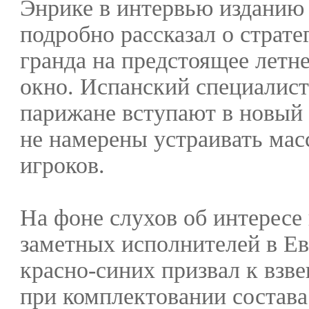
Энрике в интервью изданию 
подробно рассказал о страте
гранда на предстоящее летн
окно. Испанский специалист
парижане вступают в новый 
не намерены устраивать мас
игроков.
На фоне слухов об интересе
заметных исполнителей в Ев
красно-синих призвал к взв
при комплектовании состава