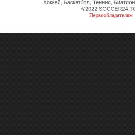
Хоккей, Баскетбол, Теннис, Биатло
©2022 SOCCER24.T
Первообладателям