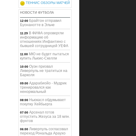
ТЕННИС ОБЗОРЫ МАТЧЕЙ
НОВОСТИ ФУТБОЛА
Брайтон отправил
12:00
Буонанотте в Эльче
В ФИФА опровергли
11:29
информацию об
отношениях Инфантино с
бывшей сотрудницей УЕФА
МЮ не будет пытаться
11:00
купить Льюис-Скелли
Оуэн призвал
10:00
Ливерпуль не тратиться на
Барколя
Адарабиойо - Мудрик
09:00
тренировался как
ненормальный
Ньюкасл обдумывает
08:00
покупку Хейбьерга
Арсенал готов
07:00
отпустить Жезуса за 18 млн.
фунтов
Ливерпуль согласовал
06:00
переход Рональда Араухо