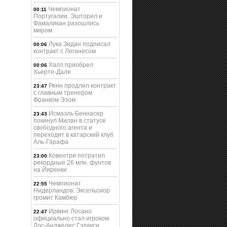
Чемпионат
00:11
Португалии. Эшторил и
Фамаликан разошлись
миром
Лука Зидан подписал
00:06
контракт с Леганесом
Халл приобрел
00:06
Хьерте-Даля
Ренн продлил контракт
23:47
с главным тренером
Франком Эзом
Исмаэль Беннасер
23:43
покинул Милан в статусе
свободного агента и
переходит в катарский клуб
Аль-Гарафа
Ковентри потратил
23:00
рекордные 26 млн. фунтов
на Йиренки
Чемпионат
22:55
Нидерландов. Эксельсиор
громит Камбюр
Ирвинг Лосано
22:47
официально стал игроком
Лос-Анджелес Гэлакси