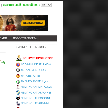
4
|
Укажите свой часовой пояс
НЛАЙН
НОВОСТИ СПОРТА
ТУРНИРНЫЕ ТАБЛИЦЫ
КОНКУРС ПРОГНОЗОВ
(0)
КОЭФФИЦИЕНТЫ УЕФА
ЛИГА ЧЕМПИОНОВ
ЛИГА ЕВРОПЫ
ЛИГА КОНФЕРЕНЦИЙ
ЧЕМПИОНАТ МИРА 2022
ЧЕМПИОНАТ УКРАИНЫ
ЧЕМПИОНАТ РОССИИ
ЧЕМПИОНАТ АНГЛИИ